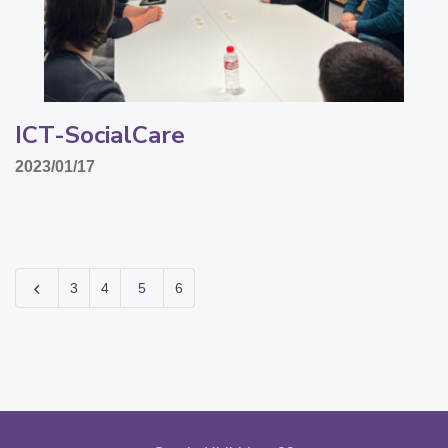
ICT-SocialCare
2023/01/17
3
4
5
6