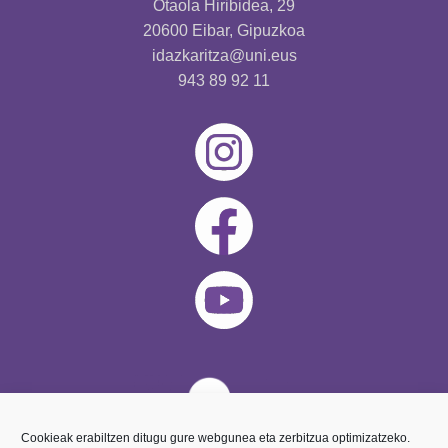
Otaola Hiribidea, 29
20600 Eibar, Gipuzkoa
idazkaritza@uni.eus
943 89 92 11
Cookieak erabiltzen ditugu gure webgunea eta zerbitzua optimizatzeko.