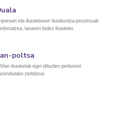
uala
npresan eta ikastetxean ikaskuntza-prozesuak
onbinatzea, lanaren bidez ikasteko
an-poltsa
NIan ikasketak egin dituzten pertsonei
uzendutako zerbitzua