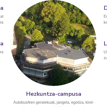
ea
D
bat
E
era
k
za
L
ra
U
z
Hezkuntza-campusa
Autobus/tren geralekuak, jangela, egoitza, kirol-