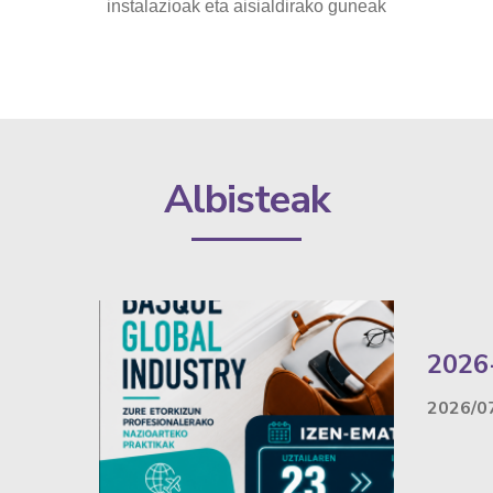
instalazioak eta aisialdirako guneak
Albisteak
2026
2026/0