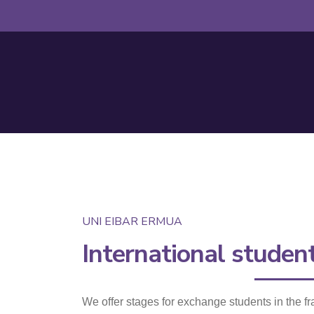
UNI EIBAR ERMUA
International studen
We offer stages for exchange students in the