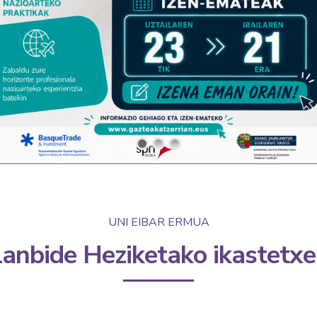
UNI EIBAR ERMUA
anbide Heziketako ikastetx