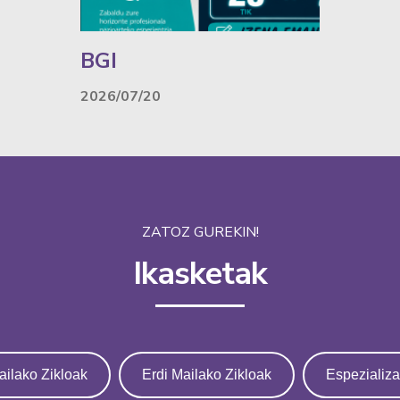
BGI
2026/07/20
ZATOZ GUREKIN!
Ikasketak
ailako Zikloak
Erdi Mailako Zikloak
Espezializ