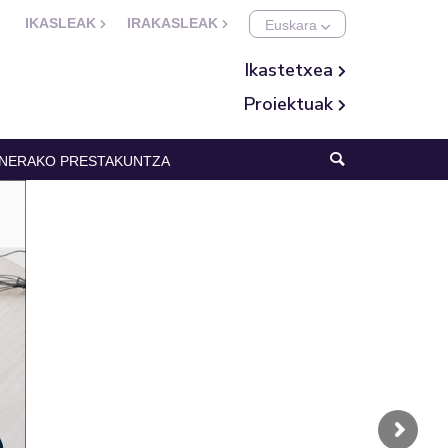
IKASLEAK
IRAKASLEAK
Ikastetxea
Proiektuak
NERAKO PRESTAKUNTZA