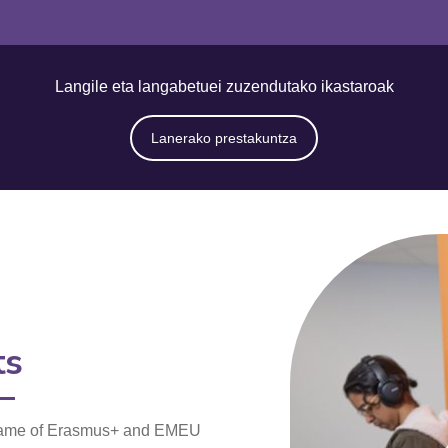
Langile eta langabetuei zuzendutako ikastaroak
Lanerako prestakuntza
ts
 frame of Erasmus+ and EMEU