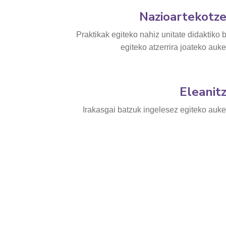
Nazioartekotz
Praktikak egiteko nahiz unitate didaktiko 
egiteko atzerrira joateko auk
Eleanit
Irakasgai batzuk ingelesez egiteko auke