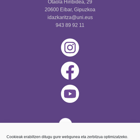
Otaola Hiribidea, 29
20600 Eibar, Gipuzkoa
idazkaritza@uni.eus
943 89 92 11
Cookieak erabiltzen ditugu gure webgunea eta zerbitzua optimizatzeko.