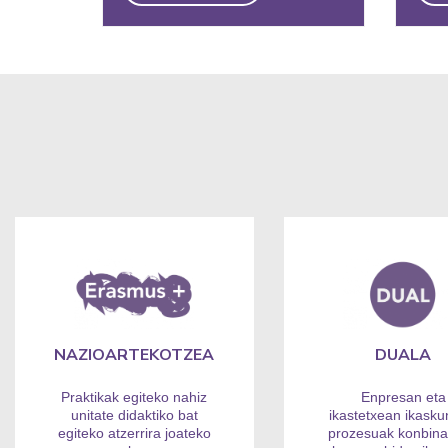
NAZIOARTEKOTZEA
DUALA
Praktikak egiteko nahiz
Enpresan eta
unitate didaktiko bat
ikastetxean ikasku
egiteko atzerrira joateko
prozesuak konbina