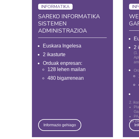
INFORMATIKA
IN
SAREKO INFORMATIKA
WE
SISTEMEN
GA
ADMINISTRAZIOA
Eu
Euskara Ingelesa
2 
(1.
2 ikasturte
Apl
am
Orduak enpresan:
128 lehen mailan
Or
480 bigarrenean
2. ika
Pla
Gar
PAA
*Bi zi
Informazio gehiago
In