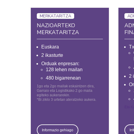
MERKATARITZA
AD
NAZIOARTEKO
AD
MERKATARITZA
FI
Euskara
Tx
2 ikasturte
Orduak enpresan:
128 lehen mailan
2 
480 bigarrenean
Or
1go eta 2go mailak eskaintzen dira,
Garraio eta Logistikako 2.go maila
egiteko aukerarekin.
*Bi ziklo 3 urtetan ateratzeko aukera.
Eta K
Informazio gehiago
In