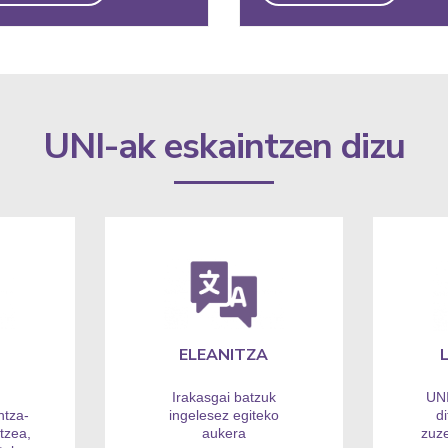
UNI-ak eskaintzen dizu
ELEANITZA
Irakasgai batzuk
UNI
ntza-
ingelesez egiteko
d
tzea,
aukera
zuz