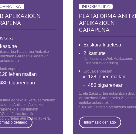
FORMATIKA
INFORMATIKA
B APLIKAZIOEN
PLATAFORMA ANITZ
RAPENA
APLIKAZIOEN
GARAPENA
skara
Euskara Ingelesa
ikasturte
 ikasturtea Pataforma Anitzeko
2 ikasturte
ikazioen Garapen zikloarekin
(1. ikasturtea Web Aplikazioen
ankomuna)
Garapen zikloarekin)
duak enpresan:
Orduak enpresan:
128 lehen mailan
128 lehen mailan
480 bigarrenean
480 bigarrenean
1. eta 2.ikasturtea eskaintzen dira
Aplikazioen Garapeneko 2. ikastur
sturtea egiteko aukera, sarbideak:
egiteko aukerarekin.
taforma Anitzeko Aplikazioen
*Bi ziklo 3 urtetan ateratzeko auke
apeneko 1. ikasturtetik
Geko 2. ikasturtetik
klo 3 urtetan ateratzeko aukera.
formazio gehiago
Informazio gehiago