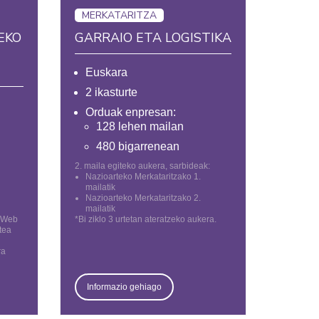
MERKATARITZA
EKO
GARRAIO ETA LOGISTIKA
Euskara
2 ikasturte
Orduak enpresan:
128 lehen mailan
480 bigarrenean
2. maila egiteko aukera, sarbideak:
Nazioarteko Merkataritzako 1.
mailatik
Nazioarteko Merkataritzako 2.
mailatik
, Web
*Bi ziklo 3 urtetan ateratzeko aukera.
tea
ra
Informazio gehiago