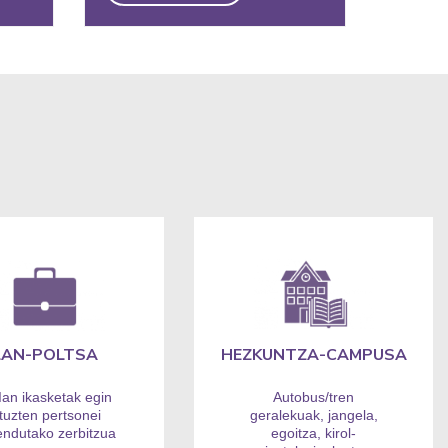
LAN-POLTSA
HEZKUNTZA-CAMPUSA
an ikasketak egin
Autobus/tren
ituzten pertsonei
geralekuak, jangela,
endutako zerbitzua
egoitza, kirol-