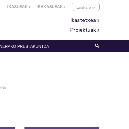
IKASLEAK
IRAKASLEAK
Ikastetxea
Proiektuak
NERAKO PRESTAKUNTZA
 Goi