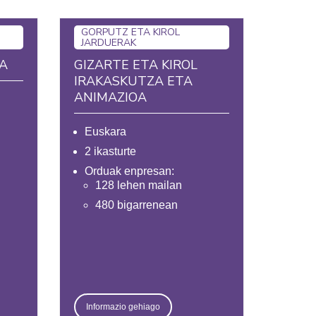
GORPUTZ ETA KIROL
JARDUERAK
OA
GIZARTE ETA KIROL
IRAKASKUTZA ETA
ANIMAZIOA
Euskara
2 ikasturte
Orduak enpresan:
128 lehen mailan
480 bigarrenean
Informazio gehiago