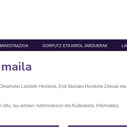
MINISTRAZIOA
GORPUTZ ETA KIROL JARDUERAK
LA
maila
Oinarrizko Lanbide Heziketa, Erdi Mailako Heziketa Zikloak eta
ditu, lau arlotan: Administrazio eta Kudeaketa, Informatika,