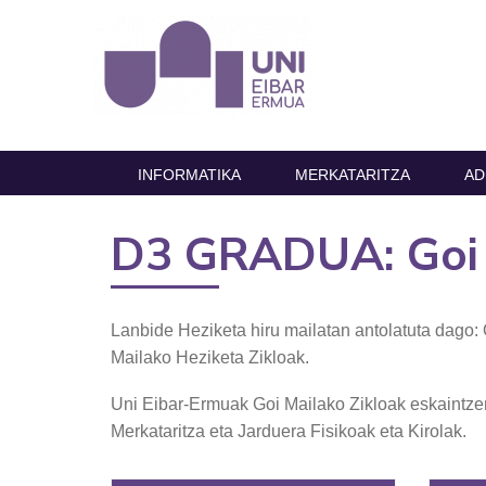
INFORMATIKA
MERKATARITZA
AD
D3 GRADUA: Goi 
Lanbide Heziketa hiru mailatan antolatuta dago: 
Mailako Heziketa Zikloak.
Uni Eibar-Ermuak Goi Mailako Zikloak eskaintzen 
Merkataritza eta Jarduera Fisikoak eta Kirolak.