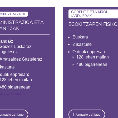
GORPUTZ ETA KIROL
MINISTRAZIOA
JARDUERAK
MINISTRAZIOA ETA
EGOKITZAPEN FISIK
NANTZAK
Euskara
andak:
2 ikasturte
Goizez Euskaraz
Ingelesez
Orduak enpresan:
128 lehen mailan
Arratsaldez Gazteleraz
480 bigarrenean
ikasturte
duak enpresan:
128 lehen mailan
480 bigarrenean
atalogo Modularra
formazio gehiago
Informazio gehiago