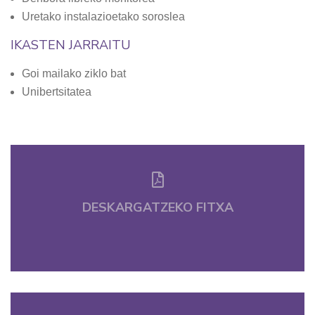
Uretako instalazioetako soroslea
IKASTEN JARRAITU
Goi mailako ziklo bat
Unibertsitatea
DESKARGATZEKO FITXA