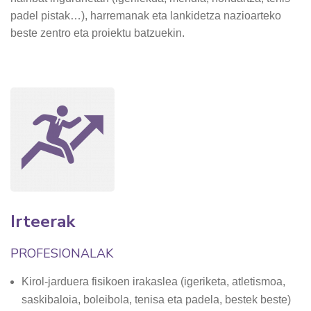
padel pistak…), harremanak eta lankidetza nazioarteko
beste zentro eta proiektu batzuekin.
Irteerak
PROFESIONALAK
Kirol-jarduera fisikoen irakaslea (igeriketa, atletismoa,
saskibaloia, boleibola, tenisa eta padela, bestek beste)