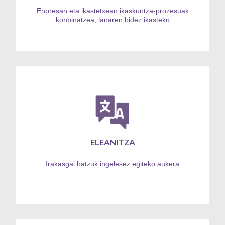
Enpresan eta ikastetxean ikaskuntza-prozesuak
konbinatzea, lanaren bidez ikasteko
ELEANITZA
Irakasgai batzuk ingelesez egiteko aukera