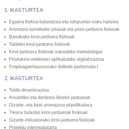
1. IKASTURTEA
Egoera fisikoa baloratzea eta istripuetan esku hartzea
Animazio turistikoko jolasak eta jolas-jarduera fisikoak
Banakako kirol-jarduera fisikoak
Taldeko kirol-jarduera fisikoak
Kirol-jarduera fisikoak irakasteko metodologia
Produkzio-sektoreei aplikatutako digitalizazioa
Empleagarritasunerako ibilbide pertsonala I
2. IKASTURTEA
Talde-dinamizazioa
Aisialdiko eta denbora libreko jarduerak
Gizarte- eta kirol-animazioa planifikatzea
Tresna bidezko kirol-jarduerak fisikoak
Gizarte-inklusiorako kirol-jarduera fisikoak
Proiektu intermodularra