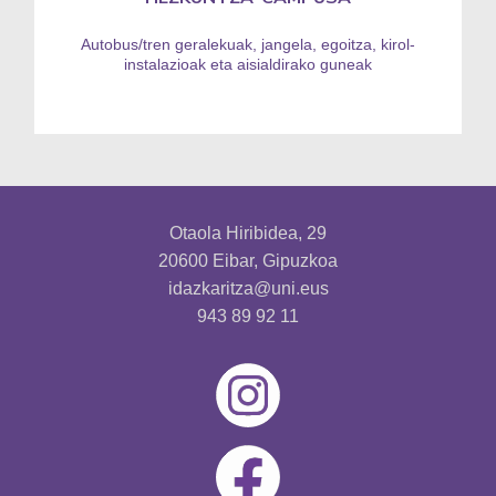
Autobus/tren geralekuak, jangela, egoitza, kirol-
instalazioak eta aisialdirako guneak
Otaola Hiribidea, 29
20600 Eibar, Gipuzkoa
idazkaritza@uni.eus
943 89 92 11