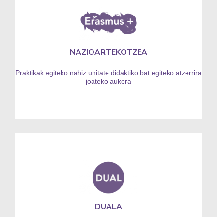
NAZIOARTEKOTZEA
Praktikak egiteko nahiz unitate didaktiko bat egiteko atzerrira
joateko aukera
DUALA