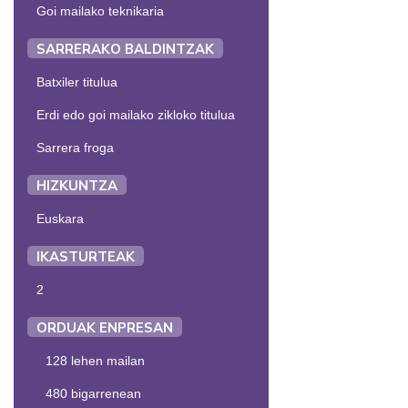
Goi mailako teknikaria
SARRERAKO BALDINTZAK
Batxiler titulua
Erdi edo goi mailako zikloko titulua
Sarrera froga
HIZKUNTZA
Euskara
IKASTURTEAK
2
ORDUAK ENPRESAN
128 lehen mailan
480 bigarrenean