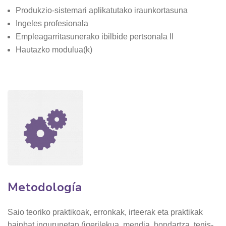
Produkzio-sistemari aplikatutako iraunkortasuna
Ingeles profesionala
Empleagarritasunerako ibilbide pertsonala II
Hautazko modulua(k)
Metodología
Saio teoriko praktikoak, erronkak, irteerak eta praktikak
hainbat ingurunetan (igerilekua, mendia, hondartza, tenis-