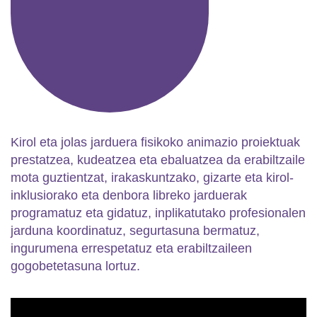
Kirol eta jolas jarduera fisikoko animazio proiektuak
prestatzea, kudeatzea eta ebaluatzea da erabiltzaile
mota guztientzat, irakaskuntzako, gizarte eta kirol-
inklusiorako eta denbora libreko jarduerak
programatuz eta gidatuz, inplikatutako profesionalen
jarduna koordinatuz, segurtasuna bermatuz,
ingurumena errespetatuz eta erabiltzaileen
gogobetetasuna lortuz.