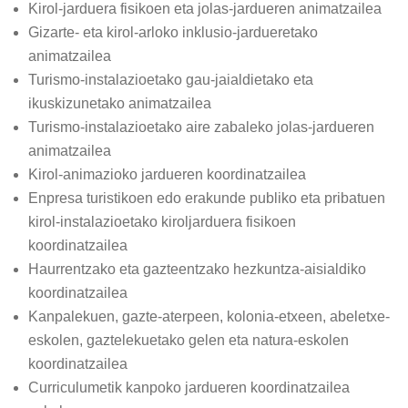
Kirol-jarduera fisikoen eta jolas-jardueren animatzailea
Gizarte- eta kirol-arloko inklusio-jardueretako
animatzailea
Turismo-instalazioetako gau-jaialdietako eta
ikuskizunetako animatzailea
Turismo-instalazioetako aire zabaleko jolas-jardueren
animatzailea
Kirol-animazioko jardueren koordinatzailea
Enpresa turistikoen edo erakunde publiko eta pribatuen
kirol-instalazioetako kiroljarduera fisikoen
koordinatzailea
Haurrentzako eta gazteentzako hezkuntza-aisialdiko
koordinatzailea
Kanpalekuen, gazte-aterpeen, kolonia-etxeen, abeletxe-
eskolen, gaztelekuetako gelen eta natura-eskolen
koordinatzailea
Curriculumetik kanpoko jardueren koordinatzailea