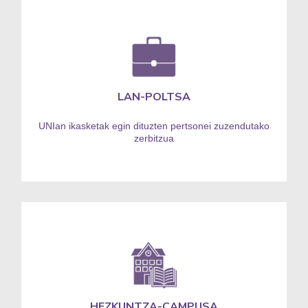
LAN-POLTSA
UNIan ikasketak egin dituzten pertsonei zuzendutako
zerbitzua
HEZKUNTZA-CAMPUSA