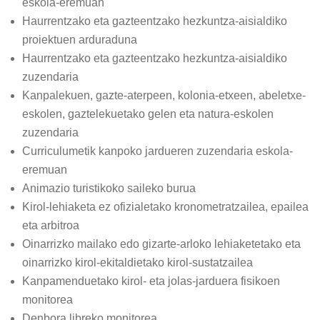
eskola-eremuan
Haurrentzako eta gazteentzako hezkuntza-aisialdiko
proiektuen arduraduna
Haurrentzako eta gazteentzako hezkuntza-aisialdiko
zuzendaria
Kanpalekuen, gazte-aterpeen, kolonia-etxeen, abeletxe-
eskolen, gaztelekuetako gelen eta natura-eskolen
zuzendaria
Curriculumetik kanpoko jardueren zuzendaria eskola-
eremuan
Animazio turistikoko saileko burua
Kirol-lehiaketa ez ofizialetako kronometratzailea, epailea
eta arbitroa
Oinarrizko mailako edo gizarte-arloko lehiaketetako eta
oinarrizko kirol-ekitaldietako kirol-sustatzailea
Kanpamenduetako kirol- eta jolas-jarduera fisikoen
monitorea
Denbora libreko monitorea