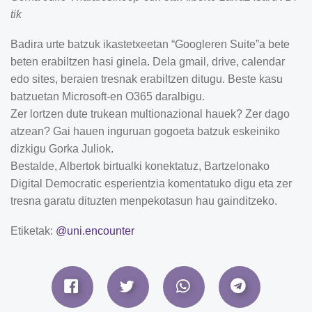
tik
Badira urte batzuk ikastetxeetan “Googleren Suite”a bete
beten erabiltzen hasi ginela. Dela gmail, drive, calendar
edo sites, beraien tresnak erabiltzen ditugu. Beste kasu
batzuetan Microsoft-en O365 daralbigu.
Zer lortzen dute trukean multionazional hauek? Zer dago
atzean? Gai hauen inguruan gogoeta batzuk eskeiniko
dizkigu Gorka Juliok.
Bestalde, Albertok birtualki konektatuz, Bartzelonako
Digital Democratic esperientzia komentatuko digu eta zer
tresna garatu dituzten menpekotasun hau gainditzeko.
Etiketak:
@uni.encounter