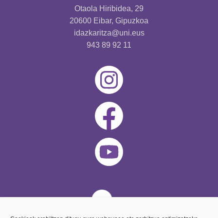
Otaola Hiribidea, 29
20600 Eibar, Gipuzkoa
idazkaritza@uni.eus
943 89 92 11