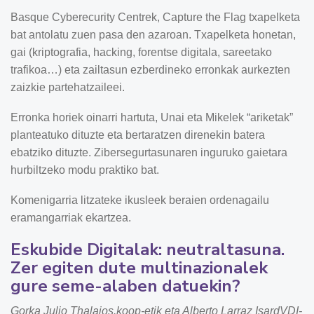
Basque Cyberecurity Centrek, Capture the Flag txapelketa
bat antolatu zuen pasa den azaroan. Txapelketa honetan,
gai (kriptografia, hacking, forentse digitala, sareetako
trafikoa…) eta zailtasun ezberdineko erronkak aurkezten
zaizkie partehatzaileei.
Erronka horiek oinarri hartuta, Unai eta Mikelek “ariketak”
planteatuko dituzte eta bertaratzen direnekin batera
ebatziko dituzte. Zibersegurtasunaren inguruko gaietara
hurbiltzeko modu praktiko bat.
Komenigarria litzateke ikusleek beraien ordenagailu
eramangarriak ekartzea.
Eskubide Digitalak: neutraltasuna.
Zer egiten dute multinazionalek
gure seme-alaben datuekin?
Gorka Julio Thalaios.koop-etik eta Alberto Larraz IsardVDI-