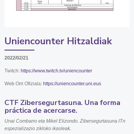
Uniencounter Hitzaldiak
2022/02/21
Twitch:
https://www.twitch.tv/uniencounter
Web Orri Ofiziala:
https://uniencounter.uni.eus
CTF Zibersegurtasuna. Una forma
práctica de acercarse.
Unai Combarro eta Mikel Elizondo. Zibersegurtasuna ITn
espezializazio zikloko ikasleak.