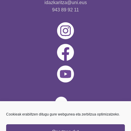
idazkaritza@uni.eus
943 89 92 11
Cookieak erabiltzen ditugu gure webgunea eta zerbitzua optimizatzeko.