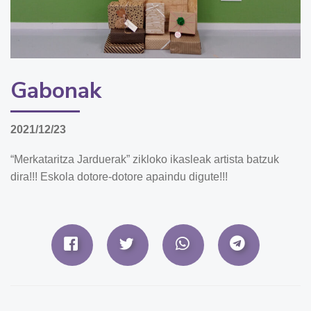
Gabonak
2021/12/23
“Merkataritza Jarduerak” zikloko ikasleak artista batzuk
dira!!! Eskola dotore-dotore apaindu digute!!!