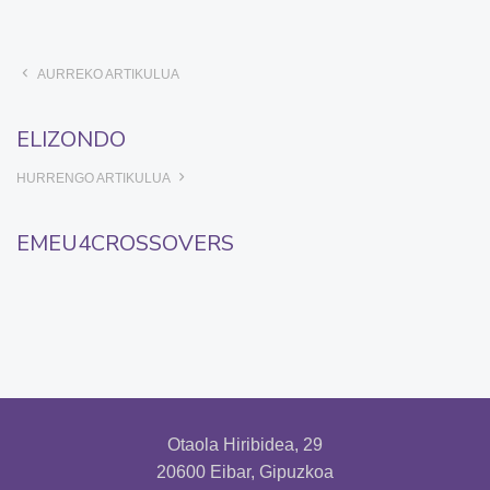
AURREKO ARTIKULUA
ELIZONDO
HURRENGO ARTIKULUA
EMEU4CROSSOVERS
Otaola Hiribidea, 29
20600 Eibar, Gipuzkoa