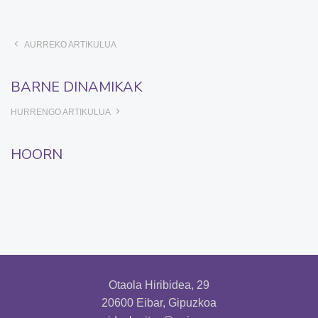
AURREKO ARTIKULUA
BARNE DINAMIKAK
HURRENGO ARTIKULUA
HOORN
Otaola Hiribidea, 29
20600 Eibar, Gipuzkoa