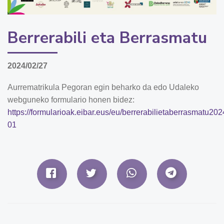
Berrerabili eta Berrasmatu
2024/02/27
Aurrematrikula Pegoran egin beharko da edo Udaleko
webguneko formulario honen bidez:
https://formularioak.eibar.eus/eu/berrerabilietaberrasmatu202
01