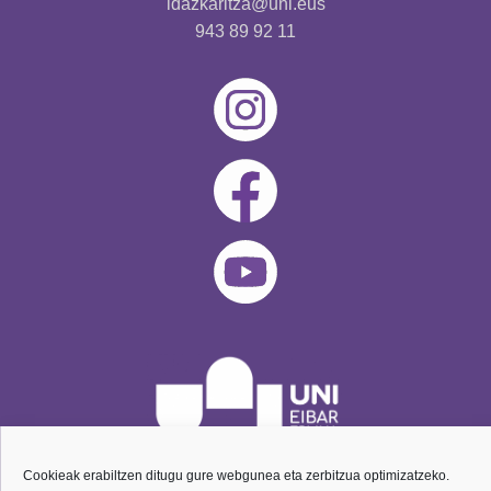
idazkaritza@uni.eus
943 89 92 11
Cookieak erabiltzen ditugu gure webgunea eta zerbitzua optimizatzeko.