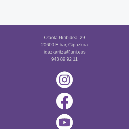
Otaola Hiribidea, 29
20600 Eibar, Gipuzkoa
idazkaritza@uni.eus
943 89 92 11