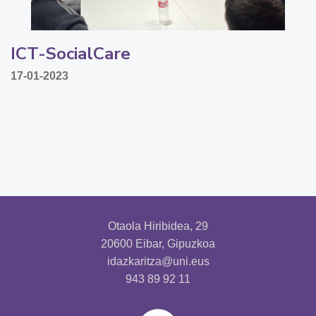
ICT-SocialCare
17-01-2023
Otaola Hiribidea, 29
20600 Eibar, Gipuzkoa
idazkaritza@uni.eus
943 89 92 11