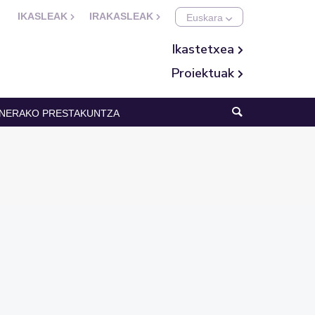
IKASLEAK
IRAKASLEAK
Ikastetxea
Proiektuak
NERAKO PRESTAKUNTZA