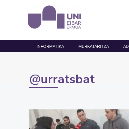
INFORMATIKA
MERKATARITZA
AD
@urratsbat