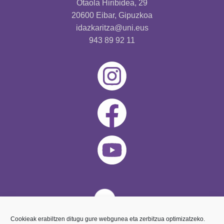
Otaola Hiribidea, 29
20600 Eibar, Gipuzkoa
idazkaritza@uni.eus
943 89 92 11
Cookieak erabiltzen ditugu gure webgunea eta zerbitzua optimizatzeko.