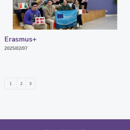
Erasmus+
2025/02/07
1
2
3