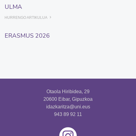
ULMA
HURRENGO ARTIKULUA
ERASMUS 2026
Otaola Hiribidea, 29
20600 Eibar, Gipuzkoa
idazkaritza@uni.eus
943 89 92 11