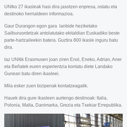
UNIko 27 ikasleak hasi dira jasotzen enpresa, ostatu eta
destinoko herrialdeen informazioa.
Gaur Durangon egon gara lanbide heziketako
Sailburuordetzak antolatutako ekitaldian Euskadiko beste
parte-hartzaileekin batera. Guztira 800 ikasle inguru batu
dira.
Iaz UNItik Erasmusen joan ziren Enol, Eneko, Adrian, Aner
eta Beñatek euren esperientzia kontatu diete Landako
Gunean batu diren ikasleei.
Mila esker zuen bizipenak kontatzeagatik.
Hauek dira gure ikasleen aurtengo destinoak: Italia,
Polonia, Malta, Danimarka, Grezia eta Txekiar Errepublika.