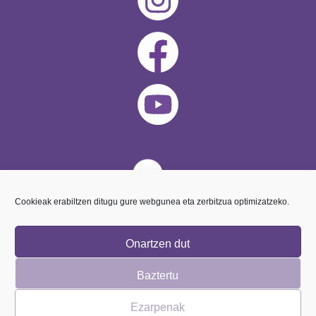
Cookieak erabiltzen ditugu gure webgunea eta zerbitzua optimizatzeko.
Onartzen dut
Baztertu
Ezarpenak