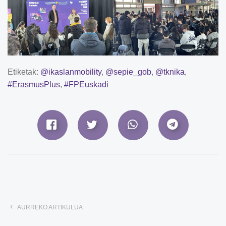
Etiketak:
@ikaslanmobility
,
@sepie_gob
,
@tknika
,
#ErasmusPlus
,
#FPEuskadi
AURREKO ARTIKULUA