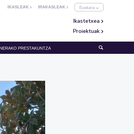
IKASLEAK
IRAKASLEAK
Ikastetxea
Proiektuak
NERAKO PRESTAKUNTZA