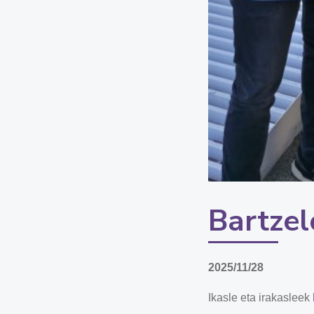
Bartze
2025/11/28
Ikasle eta irakasleek