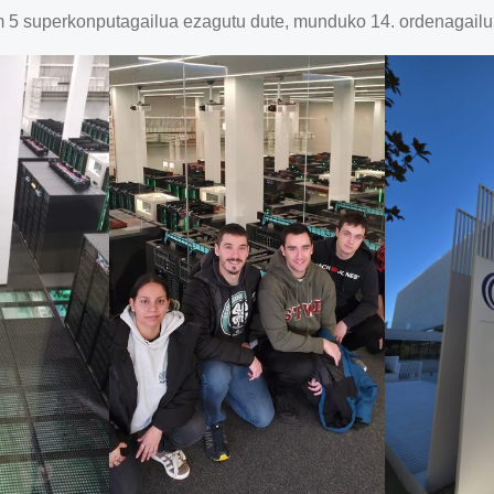
 5 superkonputagailua ezagutu dute, munduko 14. ordenagailur