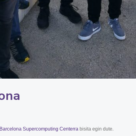
lona
Barcelona Supercomputing Centerra
bisita egin dute.