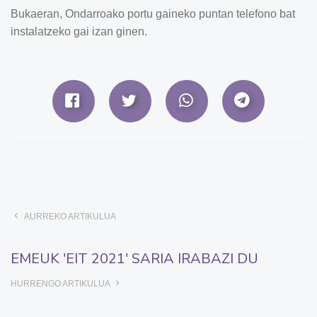
Bukaeran, Ondarroako portu gaineko puntan telefono bat
instalatzeko gai izan ginen.
AURREKO ARTIKULUA
EMEUK 'EIT 2021' SARIA IRABAZI DU
HURRENGO ARTIKULUA