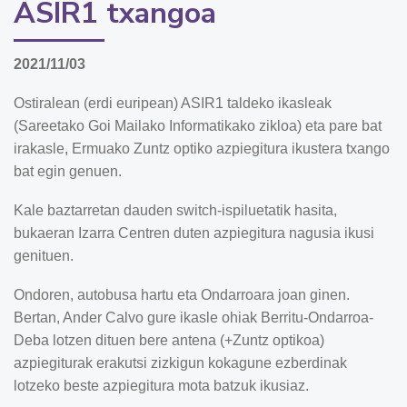
ASIR1 txangoa
2021/11/03
Ostiralean (erdi euripean) ASIR1 taldeko ikasleak
(Sareetako Goi Mailako Informatikako zikloa) eta pare bat
irakasle, Ermuako Zuntz optiko azpiegitura ikustera txango
bat egin genuen.
Kale baztarretan dauden switch-ispiluetatik hasita,
bukaeran Izarra Centren duten azpiegitura nagusia ikusi
genituen.
Ondoren, autobusa hartu eta Ondarroara joan ginen.
Bertan, Ander Calvo gure ikasle ohiak Berritu-Ondarroa-
Deba lotzen dituen bere antena (+Zuntz optikoa)
azpiegiturak erakutsi zizkigun kokagune ezberdinak
lotzeko beste azpiegitura mota batzuk ikusiaz.