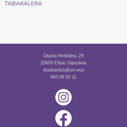
TABAKALERA
Otaola Hiribidea, 29
20600 Eibar, Gipuzkoa
idazkaritza@uni.eus
943 89 92 11