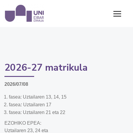
2026-27 matrikula
2026/07/08
fasea: Uztailaren 13, 14, 15
fasea
:
Uztailaren 17
fasea: Uztailaren 21 eta 22
EZOHIKO EPEA:
Uztailaren 23, 24 eta