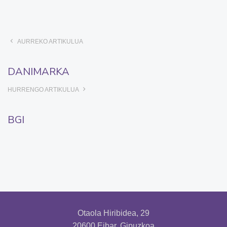
AURREKO ARTIKULUA
DANIMARKA
HURRENGO ARTIKULUA
BGI
Otaola Hiribidea, 29
20600 Eibar, Gipuzkoa