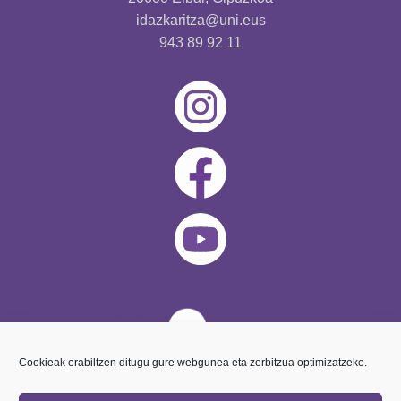
idazkaritza@uni.eus
943 89 92 11
Cookieak erabiltzen ditugu gure webgunea eta zerbitzua optimizatzeko.