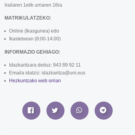
Irailaren 1etik urriaren 16ra
MATRIKULATZEKO:
Online (Ikasgunea) edo
Ikastetxean (8:00-14:00)
INFORMAZIO GEHIAGO:
Idazkaritzara deituz: 943 89 92 11
Emaila idatziz: idazkaritza@uni.eus
Hezkuntzako web orrian