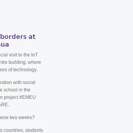
 borders at
mua
al visit to the IoT
ntre building, where
ses of technology.
ation with social
e school in the
an project #EMEU
ARE.
these two weeks?
o countries, students