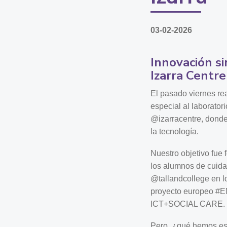
03-02-2026
Innovación si
Izarra Centr
El pasado viernes re
especial al laboratori
@izarracentre, donde
la tecnología.
Nuestro objetivo fue 
los alumnos de cuida
@tallandcollege en l
proyecto europeo
ICT+SOCIAL CARE.
Pero, ¿qué hemos es