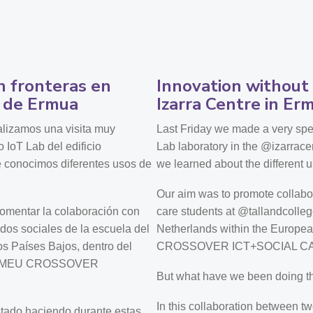
n fronteras en
Innovation without
e de Ermua
Izarra Centre in Er
alizamos una visita muy
Last Friday we made a very speci
o IoT Lab del edificio
Lab laboratory in the @izarrace
 conocimos diferentes usos de
we learned about the different u
Our aim was to promote collabor
fomentar la colaboración con
care students at @tallandcolleg
dos sociales de la escuela del
Netherlands within the Europe
os Países Bajos, dentro del
CROSSOVER ICT+SOCIAL C
 #EMEU CROSSOVER
But what have we been doing 
In this collaboration between tw
tado haciendo durante estas