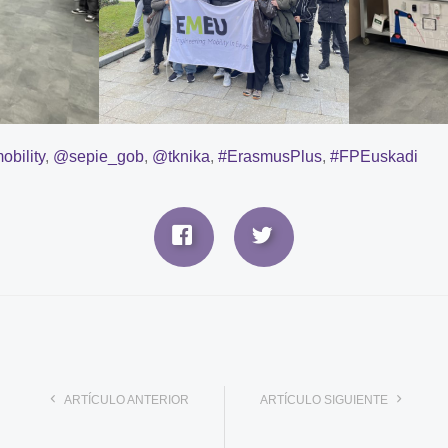
bility
,
@sepie_gob
,
@tknika
,
#ErasmusPlus
,
#FPEuskadi
ARTÍCULO ANTERIOR
ARTÍCULO SIGUIENTE