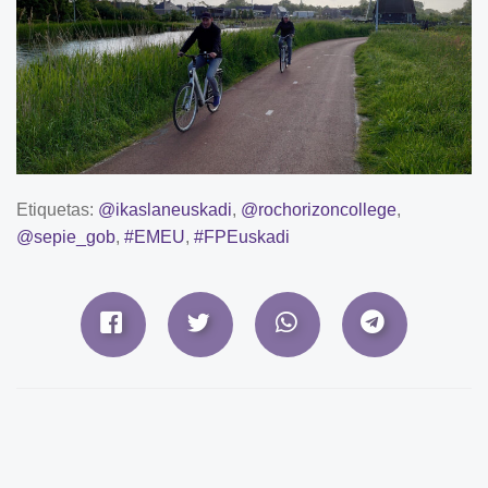
Etiquetas:
@ikaslaneuskadi
,
@rochorizoncollege
,
@sepie_gob
,
#EMEU
,
#FPEuskadi