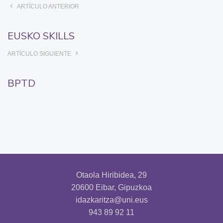
ARTÍCULO ANTERIOR
EUSKO SKILLS
ARTÍCULO SIGUIENTE
BPTD
Otaola Hiribidea, 29
20600 Eibar, Gipuzkoa
idazkaritza@uni.eus
943 89 92 11