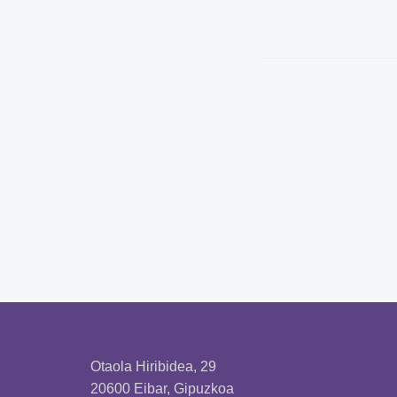
Otaola Hiribidea, 29
20600 Eibar, Gipuzkoa