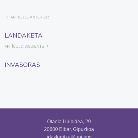
ARTÍCULO ANTERIOR
LANDAKETA
ARTÍCULO SIGUIENTE
INVASORAS
Otaola Hiribidea, 29
20600 Eibar, Gipuzkoa
idazkaritza@uni.eus